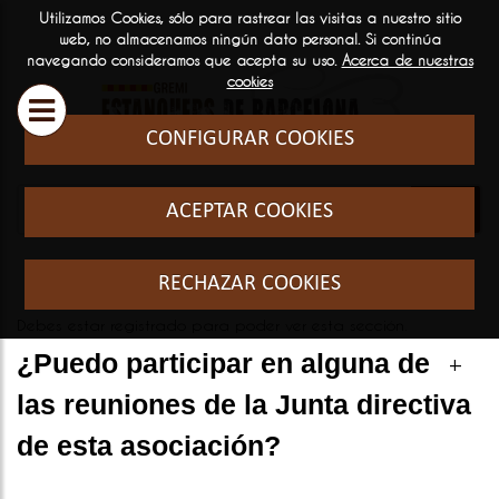
Utilizamos Cookies, sólo para rastrear las visitas a nuestro sitio
ESTANQUEROS
SERVICIOS
INFORM
web, no almacenamos ningún dato personal. Si continúa
navegando consideramos que acepta su uso.
Acerca de nuestras

GENERA
cookies
Historia y filosofia
Cursos Fo
CONFIGURAR COOKIES
Quienes somos
El sector
ACEPTAR COOKIES
Formació
RECHAZAR COOKIES
Debes estar registrado para poder ver esta sección.
¿Puedo participar en alguna de
+
las reuniones de la Junta directiva
de esta asociación?