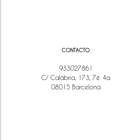
CONTACTO
933027861
C/ Calàbria, 173, 7è 4a
08015 Barcelona