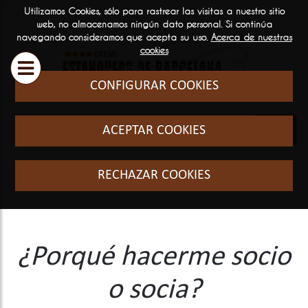
Utilizamos Cookies, sólo para rastrear las visitas a nuestro sitio
ESTANQUEROS
SERVICIOS
INFORM
web, no almacenamos ningún dato personal. Si continúa
navegando consideramos que acepta su uso.
Acerca de nuestras

GENERA
cookies
Historia y filosofia
Cursos Fo
CONFIGURAR COOKIES
Quienes somos
El sector
ACEPTAR COOKIES
Formació
RECHAZAR COOKIES
¿Porqué hacerme socio
o socia?