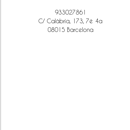
933027861
C/ Calàbria, 173, 7è 4a
08015 Barcelona