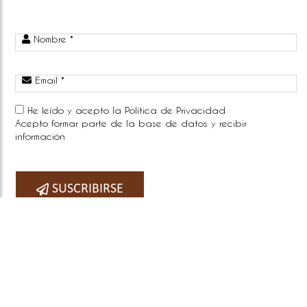
Nombre *
Email *
He leído y acepto la
Política de Privacidad
Acepto formar parte de la base de datos y recibir
información
Telefono:
SUSCRIBIRSE
COPYRIGHT © 2026
BY E-PANEL
Sitemap
|
Aviso legal