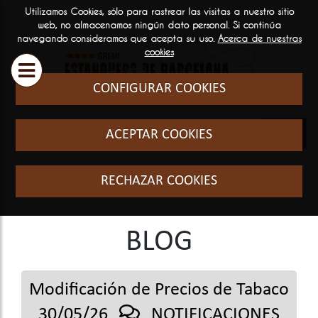
Utilizamos Cookies, sólo para rastrear las visitas a nuestro sitio
ESTANQUEROS
SERVICIOS
INFORM
web, no almacenamos ningún dato personal. Si continúa
navegando consideramos que acepta su uso.
Acerca de nuestras

GENERA
cookies
Historia y filosofia
Cursos Fo
CONFIGURAR COOKIES
Quienes somos
El sector
ACEPTAR COOKIES
Formació
RECHAZAR COOKIES
BLOG
Modificación de Precios de Tabaco
30/05/26
NOTIFICACIONES