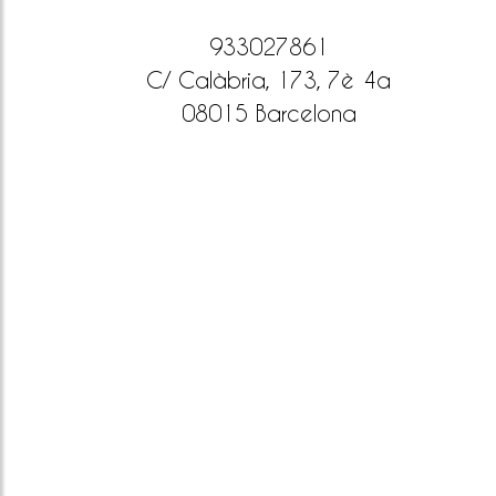
933027861
C/ Calàbria, 173, 7è 4a
08015 Barcelona