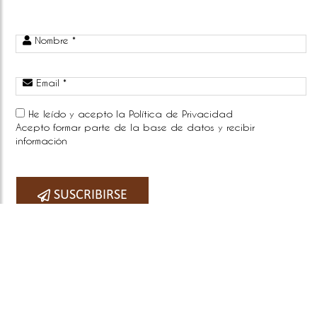
Nombre *
Email *
He leído y acepto la
Política de Privacidad
Acepto formar parte de la base de datos y recibir
información
Telefono:
SUSCRIBIRSE
COPYRIGHT © 2026
BY E-PANEL
Sitemap
|
Aviso legal