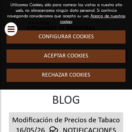
Utilizamos Cookies, sólo para rastrear las visitas a nuestro sitio
ESTANQUEROS
SERVICIOS
INFORM
web, no almacenamos ningún dato personal. Si continúa
navegando consideramos que acepta su uso.
Acerca de nuestras

GENERA
cookies
Historia y filosofia
Cursos Fo
CONFIGURAR COOKIES
Quienes somos
El sector
ACEPTAR COOKIES
Formació
RECHAZAR COOKIES
BLOG
Modificación de Precios de Tabaco
16/05/26
NOTIFICACIONES