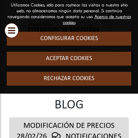
Utilizamos Cookies, sólo para rastrear las visitas a nuestro sitio
ESTANQUEROS
SERVICIOS
INFORM
web, no almacenamos ningún dato personal. Si continúa
navegando consideramos que acepta su uso.
Acerca de nuestras

GENERA
cookies
Historia y filosofia
Cursos Fo
CONFIGURAR COOKIES
Quienes somos
El sector
ACEPTAR COOKIES
Formació
RECHAZAR COOKIES
BLOG
MODIFICACIÓN DE PRECIOS
28/02/26
NOTIFICACIONES