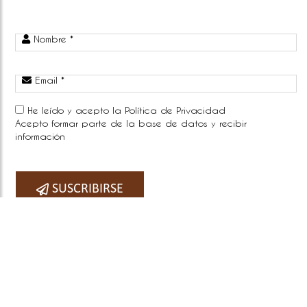
Nombre *
Email *
He leído y acepto la
Política de Privacidad
Acepto formar parte de la base de datos y recibir
información
Telefono:
SUSCRIBIRSE
COPYRIGHT © 2026
BY E-PANEL
Sitemap
|
Aviso legal