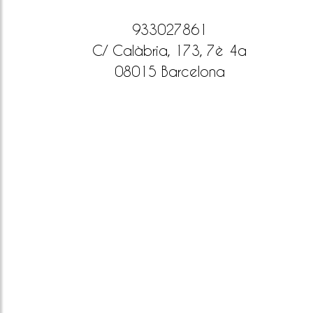
933027861
C/ Calàbria, 173, 7è 4a
08015 Barcelona