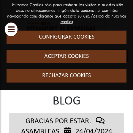
Utilizamos Cookies, sólo para rastrear las visitas a nuestro sitio
ESTANQUEROS
SERVICIOS
INFORM
web, no almacenamos ningún dato personal. Si continúa
navegando consideramos que acepta su uso.
Acerca de nuestras

GENERA
cookies
Historia y filosofia
Cursos Fo
CONFIGURAR COOKIES
Quienes somos
El sector
ACEPTAR COOKIES
Formació
RECHAZAR COOKIES
BLOG
GRACIAS POR ESTAR.
ASAMBLEAS
24/04/2024