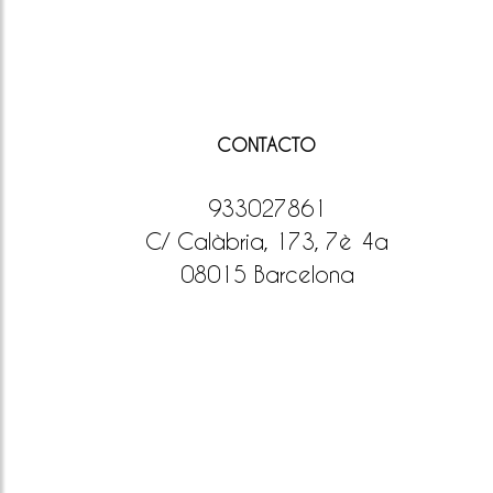
CONTACTO
933027861
C/ Calàbria, 173, 7è 4a
08015 Barcelona