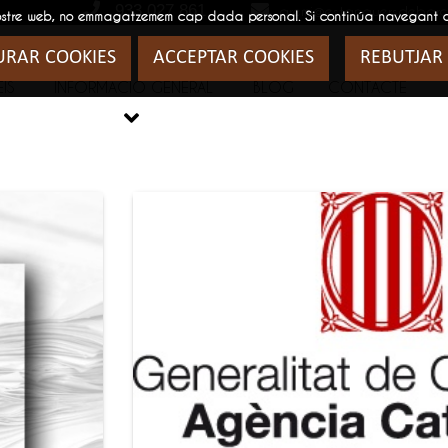
933 027 861
gremi@estanquersdebarc
 al nostre web, no emmagatzemem cap dada personal. Si continúa navegant
URAR COOKIES
ACCEPTAR COOKIES
REBUTJAR
IS
INFORMACIÓ GENERAL
BLOG
CONTACTE
BLOG
