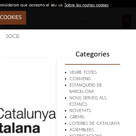
elona.com
 consideram que accepta el seu us.
Sobre les nostres cookies
 COOKIES
ÁREA DE
SOCIS
Categories
VEURE TOTES
CONVENIS
ESTANQUERS DE
BARCELONA
NOUS SERVEIS ALS
ESTANCS
NOVETATS
GREMIS
LOTERIES DE CATALUNYA
ASSEMBLEES
NOTIFICACIONS