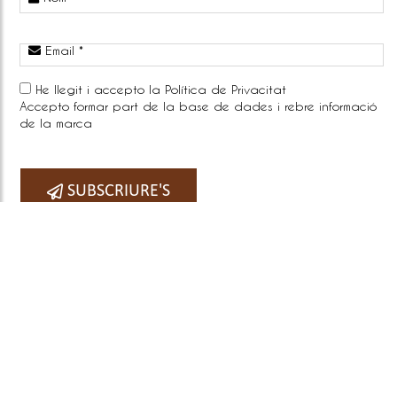
Email *
He llegit i accepto la
Política de Privacitat
Accepto formar part de la base de dades i rebre informació
de la marca
Telefono:
SUBSCRIURE'S
COPYRIGHT © 2026
BY E-PANEL
Sitemap
|
Avís legal