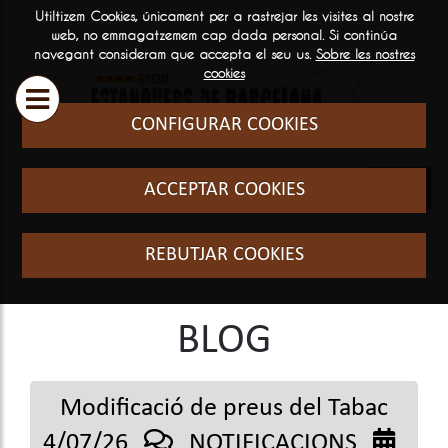
Utiltizem Cookies, únicament per a rastrejar les visites al nostre
ESTANQUERS
SERVEIS
INFORMA
web, no emmagatzemem cap dada personal. Si continúa
navegant consideram que accepta el seu us.
Sobre les nostres

GENERAL
cookies
Historia i filosofia
Cursos Fo
CONFIGURAR COOKIES
Qui som
El sector
ACCEPTAR COOKIES
Preguntes
freqüents
REBUTJAR COOKIES
BLOG
Modificació de preus del Tabac
4/07/26
NOTIFICACIONS