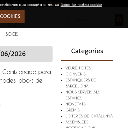
elona.com
 consideram que accepta el seu us.
Sobre les nostres cookies
 COOKIES
ÁREA DE
SOCIS
Categories
06/2026
VEURE TOTES
del Comisionado para
CONVENIS
inades labors de
ESTANQUERS DE
BARCELONA
NOUS SERVEIS ALS
ESTANCS
.
NOVETATS
GREMIS
LOTERIES DE CATALUNYA
ASSEMBLEES
NOTIFICACIONS