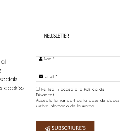
NEWSLETTER
Nom *
tat
s
Email *
socials
s cookies
He llegit i accepto la
Política de
Privacitat
Accepto formar part de la base de dades
i rebre informació de la marca
Telefono:
SUBSCRIURE'S