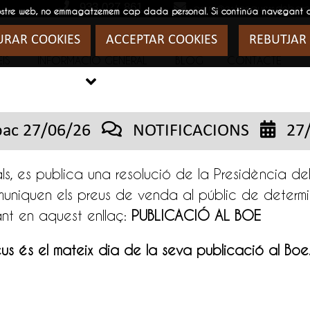
933 027 861
gremi@estanquersdebarc
 al nostre web, no emmagatzemem cap dada personal. Si continúa navegant
URAR COOKIES
ACCEPTAR COOKIES
REBUTJAR
IS
INFORMACIÓ GENERAL
BLOG
CONTACTE
BLOG

abac 27/06/26
NOTIFICACIONS
27/
als, es publica una resolució de la Presidència 
uniquen els preus de venda al públic de determ
ant en aquest enllaç:
PUBLICACIÓ AL BOE
us és el mateix dia de la seva publicació al Boe