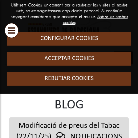
Utiltizem Cookies, únicament per a rastrejar les visites al nostre
ESTANQUERS
SERVEIS
INFORMA
web, no emmagatzemem cap dada personal. Si continúa
navegant consideram que accepta el seu us.
Sobre les nostres

GENERAL
cookies
Historia i filosofia
Cursos Fo
CONFIGURAR COOKIES
Qui som
El sector
ACCEPTAR COOKIES
Preguntes
freqüents
REBUTJAR COOKIES
BLOG
Modificació de preus del Tabac
(22/11/25)
NOTIFICACIONS