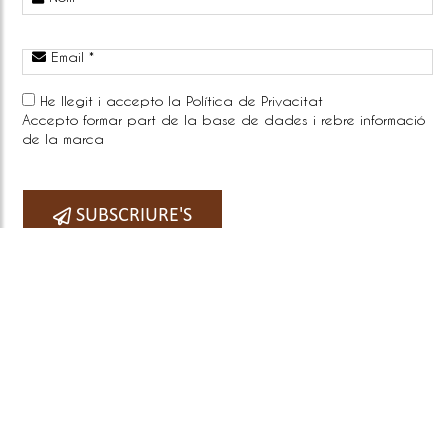
Email *
He llegit i accepto la
Política de Privacitat
Accepto formar part de la base de dades i rebre informació
de la marca
Telefono:
SUBSCRIURE'S
COPYRIGHT © 2026
BY E-PANEL
Sitemap
|
Avís legal