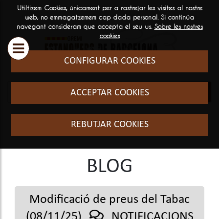
Utiltizem Cookies, únicament per a rastrejar les visites al nostre
ESTANQUERS
SERVEIS
INFORMA
web, no emmagatzemem cap dada personal. Si continúa
navegant consideram que accepta el seu us.
Sobre les nostres

GENERAL
cookies
Historia i filosofia
Cursos Fo
CONFIGURAR COOKIES
Qui som
El sector
ACCEPTAR COOKIES
Preguntes
freqüents
REBUTJAR COOKIES
BLOG
Modificació de preus del Tabac
(08/11/25)
NOTIFICACIONS