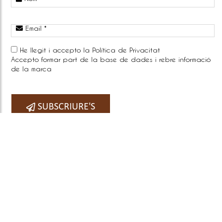
Email *
He llegit i accepto la
Política de Privacitat
Accepto formar part de la base de dades i rebre informació
de la marca
Telefono:
SUBSCRIURE'S
COPYRIGHT © 2026
BY E-PANEL
Sitemap
|
Avís legal