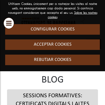
Utiltizem Cookies, únicament per a rastrejar les visites al nostre
ESTANQUERS
SERVEIS
INFORMA
web, no emmagatzemem cap dada personal. Si continúa
navegant consideram que accepta el seu us.
Sobre les nostres

GENERAL
cookies
Historia i filosofia
Cursos Fo
CONFIGURAR COOKIES
Qui som
El sector
ACCEPTAR COOKIES
Preguntes
freqüents
REBUTJAR COOKIES
BLOG
SESSIONS FORMATIVES:
CERTIFICATS DIGITALS I ALTES