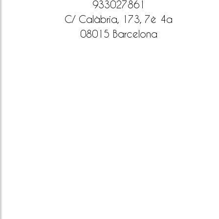
933027861
C/ Calàbria, 173, 7è 4a
08015 Barcelona