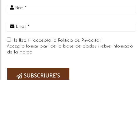
Nom *
Email *
He llegit i accepto la
Política de Privacitat
Accepto formar part de la base de dades i rebre informació
de la marca
Telefono:
SUBSCRIURE'S
COPYRIGHT © 2026
BY E-PANEL
Sitemap
|
Avís legal