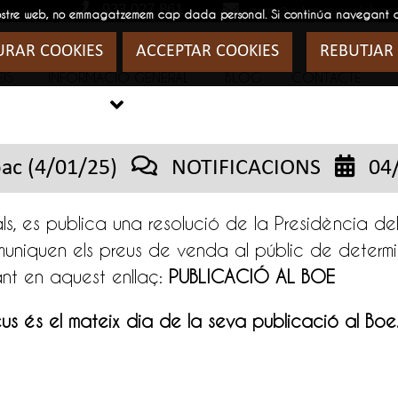
933 027 861
gremi@estanquersdebarc
 al nostre web, no emmagatzemem cap dada personal. Si continúa navegant
URAR COOKIES
ACCEPTAR COOKIES
REBUTJAR
IS
INFORMACIÓ GENERAL
BLOG
CONTACTE
BLOG

bac (4/01/25)
NOTIFICACIONS
04
als, es publica una resolució de la Presidència 
uniquen els preus de venda al públic de determ
ant en aquest enllaç:
PUBLICACIÓ AL BOE
us és el mateix dia de la seva publicació al Boe