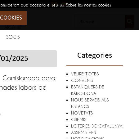
elona.com
 consideram que accepta el seu us.
Sobre les nostres cookies
 COOKIES
ÁREA DE
SOCIS
Categories
/01/2025
VEURE TOTES
del Comisionado para
CONVENIS
inades labors de
ESTANQUERS DE
BARCELONA
NOUS SERVEIS ALS
ESTANCS
.
NOVETATS
GREMIS
LOTERIES DE CATALUNYA
ASSEMBLEES
NOTIFICACIONS