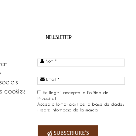
NEWSLETTER
Nom *
tat
s
Email *
socials
s cookies
He llegit i accepto la
Política de
Privacitat
Accepto formar part de la base de dades
i rebre informació de la marca
Telefono:
SUBSCRIURE'S