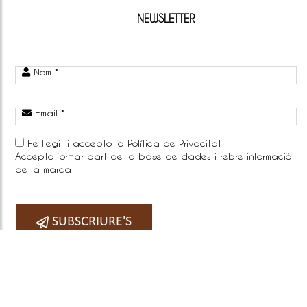
NEWSLETTER
Nom *
Email *
He llegit i accepto la
Política de Privacitat
Accepto formar part de la base de dades i rebre informació
de la marca
Telefono:
SUBSCRIURE'S
COPYRIGHT © 2026
BY E-PANEL