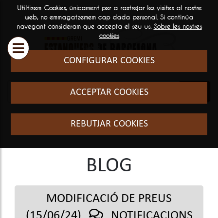
Utiltizem Cookies, únicament per a rastrejar les visites al nostre
ESTANQUERS
SERVEIS
INFORMA
web, no emmagatzemem cap dada personal. Si continúa
navegant consideram que accepta el seu us.
Sobre les nostres

GENERAL
cookies
Historia i filosofia
Cursos Fo
CONFIGURAR COOKIES
Qui som
El sector
ACCEPTAR COOKIES
Preguntes
freqüents
REBUTJAR COOKIES
BLOG
MODIFICACIÓ DE PREUS
(15/06/24)
NOTIFICACIONS