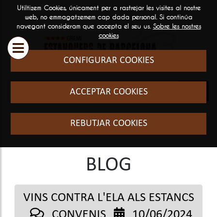
Utiltizem Cookies, únicament per a rastrejar les visites al nostre
ESTANQUERS
SERVEIS
INFORMA
web, no emmagatzemem cap dada personal. Si continúa
navegant consideram que accepta el seu us.
Sobre les nostres

GENERAL
cookies
Historia i filosofia
Cursos Fo
CONFIGURAR COOKIES
Qui som
El sector
ACCEPTAR COOKIES
Preguntes
freqüents
REBUTJAR COOKIES
BLOG
VINS CONTRA L'ELA ALS ESTANCS
CONVENIS
10/06/2024