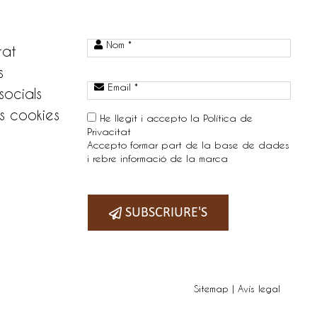
Nom *
tat
s
Email *
socials
s cookies
He llegit i accepto la
Política de
Privacitat
Accepto formar part de la base de dades
i rebre informació de la marca
Telefono:
SUBSCRIURE'S
Sitemap
|
Avís legal