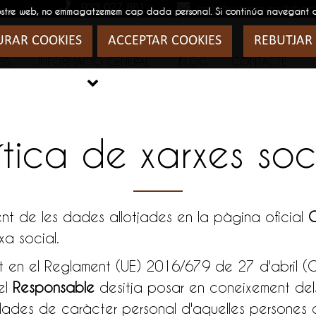
933 027 861
gremi@estanquersdebarc
 al nostre web, no emmagatzemem cap dada personal. Si continúa navegant
URAR COOKIES
ACCEPTAR COOKIES
REBUTJAR
IS
INFORMACIÓ GENERAL
BLOG
CONTACTE

ítica de xarxes soc
nt de les dades allotjades en la pàgina oficial
rxa social.
rt en el Reglament (UE) 2016/679 de 27 d'abril (
el
Responsable
desitja posar en coneixement dels 
ades de caràcter personal d'aquelles persones qu