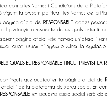
ica com a les Normes i Condicions de la Plataform
ó vigent, la present política i les Normes de la Pl
a pàgina oficial del
RESPONSABLE
, dades personal
uals li pertanyin o respecte de les quals ostenti l'a
a present pàgina oficial –de manera unilateral i s
usuari quan l'usuari infringeixi o vulneri la legislac
 DELS QUALS EL RESPONSABLE TINGUI PREVIST LA
i continguts que publiqui en la pàgina oficial del
ficial i de la plataforma de xarxa social. En con
RESPONSABLE
, en aquesta xarxa social serà obj