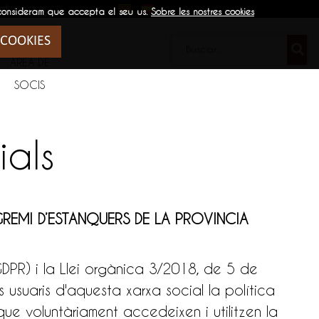
elona.com
 consideram que accepta el seu us.
Sobre les nostres cookies
 COOKIES
ÁREA DE
SOCIS
ials
GREMI
D’ESTANQUERS DE LA PROVINCIA
GDPR) i la Llei orgànica 3/2018, de 5 de
usuaris d'aquesta xarxa social la política
e voluntàriament accedeixen i utilitzen la