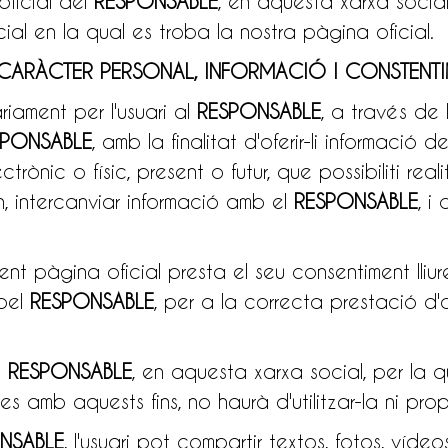
oficial del
RESPONSABLE
, en aquesta xarxa social
cial en la qual es troba la nostra pàgina oficial.
DE CARÀCTER PERSONAL, INFORMACIÓ I CONSTENT
iament per l'usuari al
RESPONSABLE
, a través de 
SPONSABLE
, amb la finalitat d'oferir-li informació d
ctrònic o físic, present o futur, que possibiliti r
n, intercanviar informació amb el
RESPONSABLE
, i
ent pàgina oficial presta el seu consentiment lliur
 pel
RESPONSABLE
, per a la correcta prestació d
l
RESPONSABLE
, en aquesta xarxa social, per la q
 amb aquests fins, no haurà d'utilitzar-la ni pro
NSABLE
, l'usuari pot compartir textos, fotos, vídeo