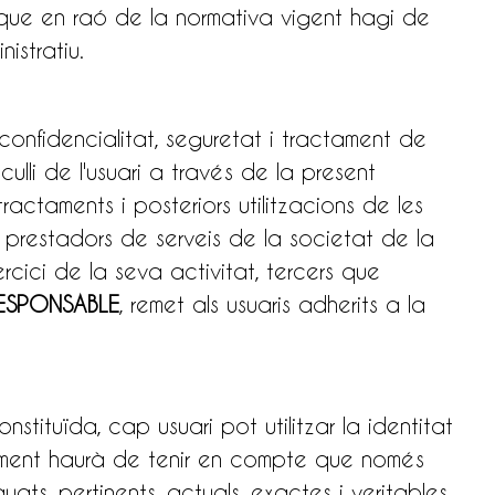
que en raó de la normativa vigent hagi de
istratiu.
confidencialitat, seguretat i tractament de
lli de l'usuari a través de la present
actaments i posteriors utilitzacions de les
 prestadors de serveis de la societat de la
cici de la seva activitat, tercers que
ESPONSABLE
, remet als usuaris adherits a la
nstituïda, cap usuari pot utilitzar la identitat
 moment haurà de tenir en compte que només
s, pertinents, actuals, exactes i veritables.