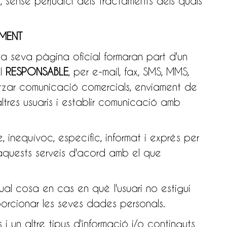
, sense perjudici dels tractaments dels quals
IMENT
la seva pàgina oficial formaran part d'un
el
RESPONSABLE
, per e-mail, fax, SMS, MMS,
ealitzar comunicació comercials, enviament de
 altres usuaris i establir comunicació amb
e, inequívoc, específic, informat i exprés per
'aquests serveis d'acord amb el que
ual cosa en cas en què l'usuari no estigui
porcionar les seves dades personals.
s i un altre tipus d'informació i/o continguts