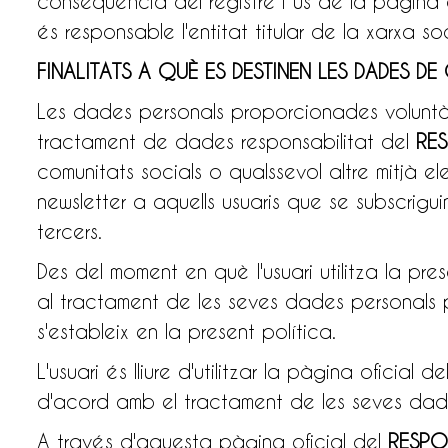
conseqüència del registre i ús de la pàgina 
és responsable l'entitat titular de la xarxa so
FINALITATS A QUÈ ES DESTINEN LES DADES 
Les dades personals proporcionades voluntàr
tractament de dades responsabilitat del
RE
comunitats socials o qualssevol altre mitjà ele
newsletter a aquells usuaris que se subscrigui
tercers.
Des del moment en què l'usuari utilitza la pres
al tractament de les seves dades personals
s'estableix en la present política.
L'usuari és lliure d'utilitzar la pàgina oficial de
d'acord amb el tractament de les seves dades
A través d'aquesta pàgina oficial del
RESPO