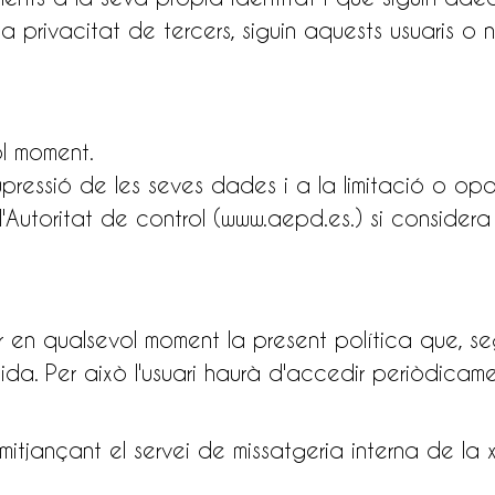
la privacitat de tercers, siguin aquests usuaris o
ol moment.
upressió de les seves dades i a la limitació o opo
utoritat de control (www.aepd.es.) si considera 
ir en qualsevol moment la present política que, se
ida. Per això l'usuari haurà d'accedir periòdicame
 mitjançant el servei de missatgeria interna de la