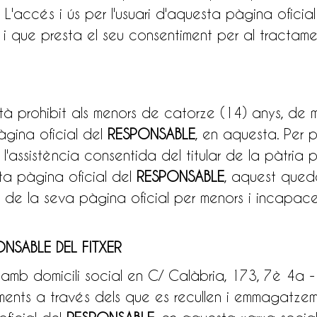
 L'accés i ús per l'usuari d'aquesta pàgina oficia
 i que presta el seu consentiment per al tractam
stà prohibit als menors de catorze (14) anys, de
àgina oficial del
RESPONSABLE
, en aquesta. Per pa
l'assistència consentida del titular de la pàtria p
sta pàgina oficial del
RESPONSABLE
, aquest qued
s de la seva pàgina oficial per menors i incapace
NSABLE DEL FITXER
, amb domicili social en C/ Calàbria, 173, 7è 4
aments a través dels que es recullen i emmagatzem