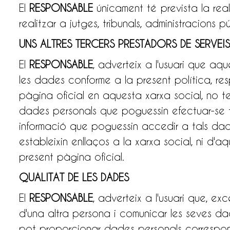
El
RESPONSABLE
únicament té prevista la re
realitzar a jutges, tribunals, administracions 
UNS ALTRES TERCERS PRESTADORS DE SERVEIS
El
RESPONSABLE
, adverteix a l'usuari que aq
les dades conforme a la present política, re
pàgina oficial en aquesta xarxa social, no te
dades personals que poguessin efectuar-se ta
informació que poguessin accedir a tals dade
estableixin enllaços a la xarxa social, ni d'a
present pàgina oficial.
QUALITAT DE LES DADES
El
RESPONSABLE
, adverteix a l'usuari que, ex
d'una altra persona i comunicar les seves d
pot proporcionar dades personals corresponent