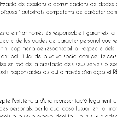
alització de cessions o comunicacions de dades 
públiques i autoritats competents de caràcter admin
uesta entitat només és responsable i garanteix la 
specte de les dades de caràcter personal que recu
nint cap mena de responsabilitat respecte dels tr
nt pel titular de la xarxa social com per tercers
s en raó de la prestació dels seus serveis o exer
quells responsables als qui a través d'enllaços el
R
cepte l'existència d'una representació legalment co
ades personals, per la qual cosa l'usuari en tot
s a la seva pròpia identitat i que siguin adequat